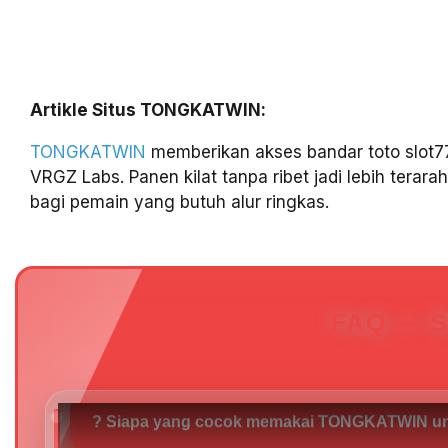
Artikle Situs TONGKATWIN:
TONGKATWIN
memberikan akses bandar toto slot77
VRGZ Labs. Panen kilat tanpa ribet jadi lebih tera
bagi pemain yang butuh alur ringkas.
? Apa arti kolaborasi TONGKATWIN dengan VR
FAQ — S
? Apakah panen kilat di bandar toto slot777 ber
? Siapa yang cocok memakai TONGKATWIN unt