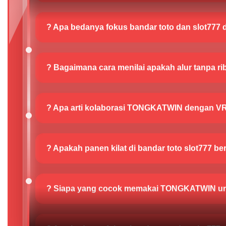
? Apa bedanya fokus bandar toto dan slot777 
? Bagaimana cara menilai apakah alur tanpa ri
? Apa arti kolaborasi TONGKATWIN dengan VR
"Baru coba alur masuknya, terasa lebih rapi d
? Apakah panen kilat di bandar toto slot777 ber
muter-muter."
? Siapa yang cocok memakai TONGKATWIN unt