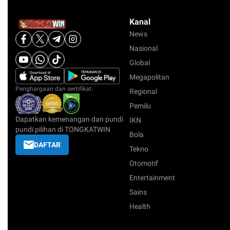
Kanal
"Pelayanannya enak ditanya, jawaban singkat ta
News
Nasional
Global
Megapolitan
Penghargaan dan sertifikat:
Regional
"Yang saya suka di TONGKATWIN, navigasi ke to
Pemilu
Dapatkan kemenangan dan pundi
IKN
pundi pilihan di TONGKATWIN
Bola
DAFTAR
Tekno
Otomotif
"Soal kecepatan transaksi ke saldo, rasanya leg
Entertainment
Sains
Health